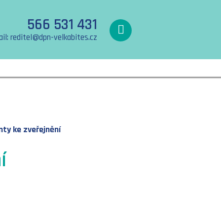
566 531 431
il: reditel@dpn-velkabites.cz
ty ke zveřejnění
í